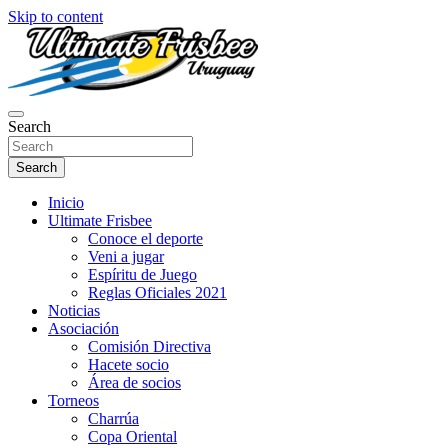
Skip to content
Página oficial de Ultimate Frisbee Uruguay! Aquí encontraras
Search
Ultimate Frisbee Uruguay
información sobre el Ultimate y nuestras actividades en nuestro país!
Search
Inicio
Ultimate Frisbee
Conoce el deporte
Veni a jugar
Espíritu de Juego
Reglas Oficiales 2021
Noticias
Asociación
Comisión Directiva
Hacete socio
Área de socios
Torneos
Charrúa
Copa Oriental