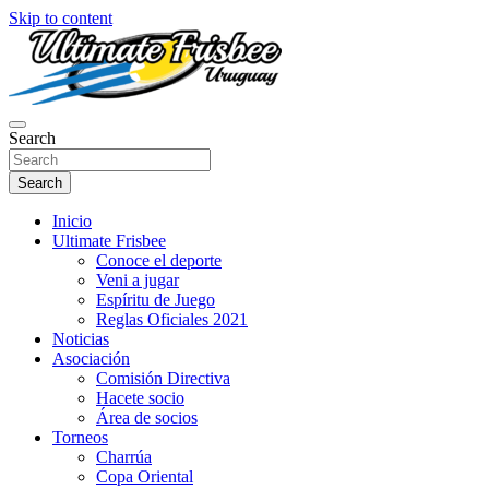
Skip to content
Página oficial de Ultimate Frisbee Uruguay! Aquí encontraras
Search
Ultimate Frisbee Uruguay
información sobre el Ultimate y nuestras actividades en nuestro país!
Search
Inicio
Ultimate Frisbee
Conoce el deporte
Veni a jugar
Espíritu de Juego
Reglas Oficiales 2021
Noticias
Asociación
Comisión Directiva
Hacete socio
Área de socios
Torneos
Charrúa
Copa Oriental