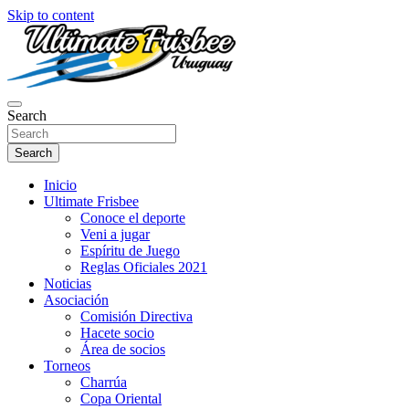
Skip to content
Página oficial de Ultimate Frisbee Uruguay! Aquí encontraras informac
Search
Ultimate Frisbee Uruguay
Search
Inicio
Ultimate Frisbee
Conoce el deporte
Veni a jugar
Espíritu de Juego
Reglas Oficiales 2021
Noticias
Asociación
Comisión Directiva
Hacete socio
Área de socios
Torneos
Charrúa
Copa Oriental