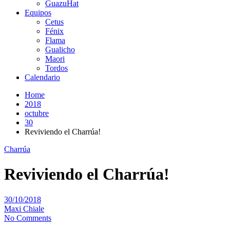
GuazuHat
Equipos
Cetus
Fénix
Flama
Gualicho
Maori
Tordos
Calendario
Home
2018
octubre
30
Reviviendo el Charrúa!
Charrúa
Reviviendo el Charrúa!
30/10/2018
Maxi Chiale
No Comments