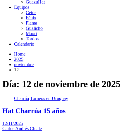
GuazuHat
Equipos
Cetus
Fénix
Flama
Gualicho
Maori
Tordos
Calendario
Home
2025
noviembre
12
Día:
12 de noviembre de 2025
Charrúa
Torneos en Uruguay
Hat Charrúa 15 años
12/11/2025
Carlos Andrés Chiale