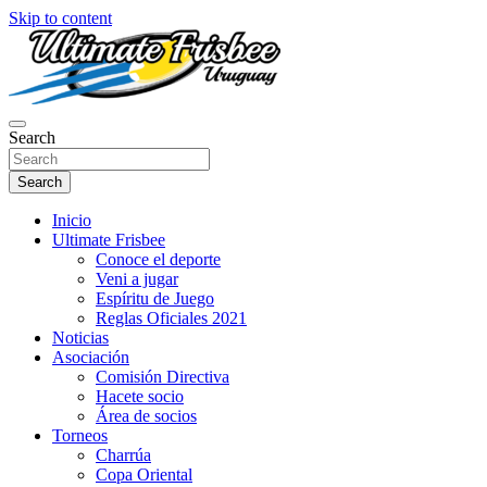
Skip to content
Página oficial de Ultimate Frisbee Uruguay! Aquí encontraras
Search
Ultimate Frisbee Uruguay
información sobre el Ultimate y nuestras actividades en nuestro país!
Search
Inicio
Ultimate Frisbee
Conoce el deporte
Veni a jugar
Espíritu de Juego
Reglas Oficiales 2021
Noticias
Asociación
Comisión Directiva
Hacete socio
Área de socios
Torneos
Charrúa
Copa Oriental