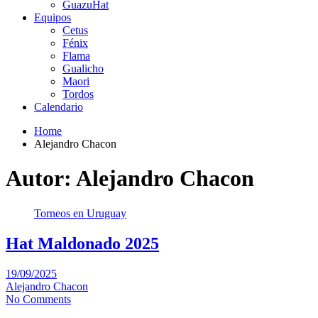
GuazuHat
Equipos
Cetus
Fénix
Flama
Gualicho
Maori
Tordos
Calendario
Home
Alejandro Chacon
Autor:
Alejandro Chacon
Torneos en Uruguay
Hat Maldonado 2025
19/09/2025
Alejandro Chacon
No Comments