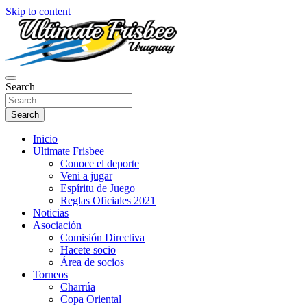
Skip to content
Página oficial de Ultimate Frisbee Uruguay! Aquí encontraras informac
Search
Ultimate Frisbee Uruguay
Search
Inicio
Ultimate Frisbee
Conoce el deporte
Veni a jugar
Espíritu de Juego
Reglas Oficiales 2021
Noticias
Asociación
Comisión Directiva
Hacete socio
Área de socios
Torneos
Charrúa
Copa Oriental